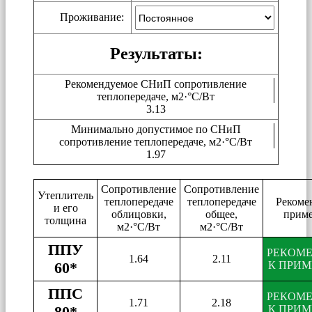
Проживание:
Результаты:
Рекомендуемое СНиП сопротивление
теплопередаче, м2·°C/Вт
3.13
Минимально допустимое по СНиП
сопротивление теплопередаче, м2·°C/Вт
1.97
Сопротивление
Сопротивление
Утеплитель
теплопередаче
теплопередаче
Рекоме
и его
облицовки,
общее,
прим
толщина
м2·°C/Вт
м2·°C/Вт
ППУ
РЕКОМ
1.64
2.11
60*
К ПРИ
ППС
РЕКОМ
1.71
2.18
80*
К ПРИ