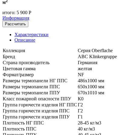
2
м
итого:
5 900 Р
Информация
Рассчитать
Характеристики
Описание
Коллекция
Серия Oberflache
Бренд
ABC Klinkergruppe
Страна производитель
Германия
Цветовая гамма
желтая
Формат/размер
NF
Размеры термопанели НГ ППС
486x1000 мм
Размеры термопанели ППС
650x1000 мм
Размеры термопанели ППУ
670x1010 мм
Класс пожарной опасности ППУ
К0
Группа горючести изделия НГ ППС
Г2
Группа горючести изделия ППС
Г2
Группа горючести изделия ППУ
Г1
Плотность НГ ППС
28-45 кг/м3
Плотность ППС
40 кг/м3
Плотность ППУ
40-45 кг/м3