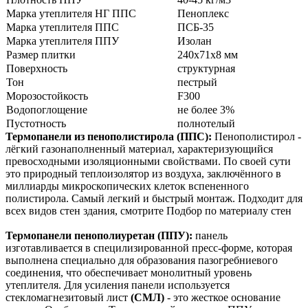
Марка утеплителя НГ ППС
Пеноплекс
Марка утеплителя ППС
ПСБ-35
Марка утеплителя ППУ
Изолан
Размер плитки
240x71x8 мм
Поверхность
структурная
Тон
пестрый
Морозостойкость
F300
Водопоглощение
не более 3%
Пустотность
полнотелый
Термопанели из пенополистирола (ППС):
Пенополистирол -
лёгкий газонаполненный материал, характеризующийся
превосходными изоляционными свойствами. По своей сути
это природный теплоизолятор из воздуха, заключённого в
миллиарды микроскопических клеток вспененного
полистирола. Самый легкий и быстрый монтаж. Подходит для
всех видов стен здания, смотрите Подбор по материалу стен
Термопанели пенополиуретан (ППУ):
панель
изготавливается в специлизированной пресс-форме, которая
выполнена специально для образования пазогребниевого
соединения, что обеспечивает монолитный уровень
утеплителя. Для усиления панели используется
стекломагнезитовый лист
(СМЛ)
- это жесткое основание