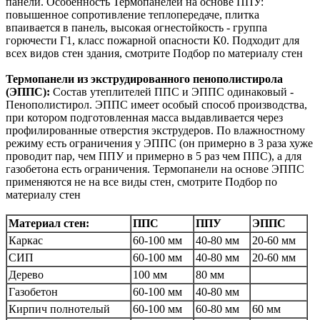
панели. Особенность Термопанелей на основе ППУ:
повышенное сопротивление теплопередаче, плитка
впаивается в панель, высокая огнестойкость - группа
горючести Г1, класс пожарной опасности К0. Подходит для
всех видов стен здания, смотрите Подбор по материалу стен
Термопанели из экструдированного пенополистирола
(ЭППС):
Состав утеплителей ППС и ЭППС одинаковый -
Пенополистирол. ЭППС имеет особый способ производства,
при котором подготовленная масса выдавливается через
профилированные отверстия экструдеров. По влажностному
режиму есть ограничения у ЭППС (он примерно в 3 раза хуже
проводит пар, чем ППУ и примерно в 5 раз чем ППС), а для
газобетона есть ограничения. Термопанели на основе ЭППС
применяются не на все виды стен, смотрите Подбор по
материалу стен
Материал стен:
ППС
ППУ
ЭППС
Каркас
60-100 мм
40-80 мм
20-60 мм
СИП
60-100 мм
40-80 мм
20-60 мм
Дерево
100 мм
80 мм
Газобетон
60-100 мм
40-80 мм
Кирпич полнотелый
60-100 мм
60-80 мм
60 мм